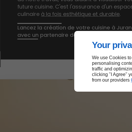
future cuisine. C'est l'assurance d'un espac
culinaire
à la fois esthétique et durable
.
Lancez la création de votre cuisine à Jura
avec un partenaire de confiance.
Your priva
We use Cookies to
personalising conte
traffic and optimizi
clicking "I Agree" 
from our providers