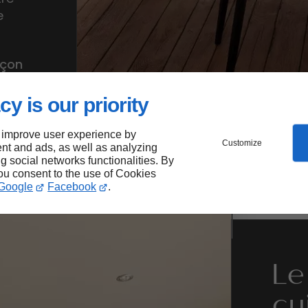
e
nçon
cy is our priority
 improve user experience by
Customize
nt and ads, as well as analyzing
ng social networks functionalities. By
you consent to the use of Cookies
Google
Facebook
.
Le