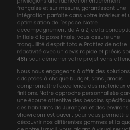
privilégions une fabrication
entièrement
française et sur mesure
, garantissant une
intégration parfaite dans votre intérieur et
optimisation de l'espace. Notre
accompagnement de A à Z, de la concepti
initiale à la pose finale, vous assure une
tranquillité d'esprit totale. Profitez de notre
réactivité avec un
devis rapide et précis so
48h
pour démarrer votre projet sans attend
Nous nous engageons à offrir des solution
adaptées à chaque budget, sans jamais
compromettre l'excellence des matériaux e
finitions. Notre approche personnalisée gar
une écoute attentive des besoins spécifiqu
des habitants de Jurançon et des environs.
showroom est ouvert pour vous permettre
découvrir nos différentes gammes et la qua
de notre travail, vous aidant à visualiser vo