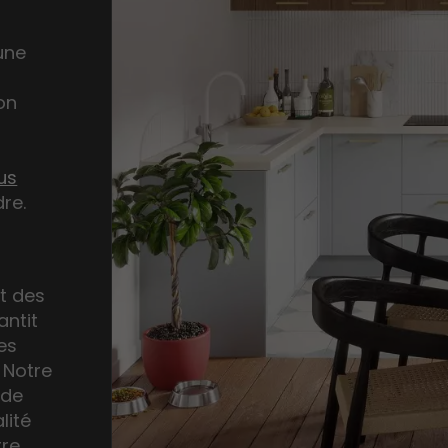
 une
on
us
re.
s
t des
antit
es
 Notre
 de
lité
tre