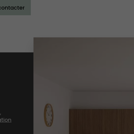
contacter
s
,
ation