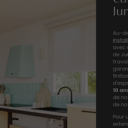
cu
Ju
Au-de
instal
avec 
de Ju
trava
garan
finiti
d'esp
10 an
de not
de not
Pour 
exten