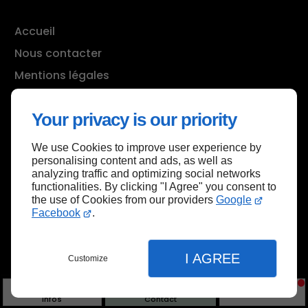
Accueil
Nous contacter
Mentions légales
Plan du site
Your privacy is our priority
We use Cookies to improve user experience by
Haut de page
personalising content and ads, as well as
analyzing traffic and optimizing social networks
functionalities. By clicking "I Agree" you consent to
the use of Cookies from our providers
Google
Facebook
.
I AGREE
Customize
Infos
Contact