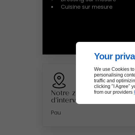
Cuisine sur mesure
Your priva
We use Cookies to
personalising conte
traffic and optimizi
clicking "I Agree" 
Notre zone
from our providers
d'intervention
Pau