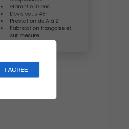
Garantie 10 ans
Devis sous 48h
Prestation de A à Z
Fabrication française et
sur mesure
I AGREE