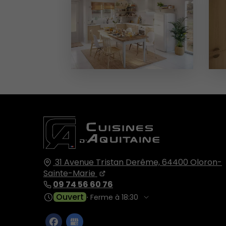
31 Avenue Tristan Derême,
64400
Oloron-
Sainte-Marie
09 74 56 60 76
Ouvert
⋅ Ferme à 18:30