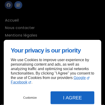
Accueil
Nous contacter
Mentions légales
Plan du site
Your privacy is our priority
We use Cookies to improve user experience by
Haut de page
personalising content and ads, as well as
analyzing traffic and optimizing social networks
functionalities. By clicking "I Agree" you consent to
the use of Cookies from our providers
Google
Facebook
.
I AGREE
Customize