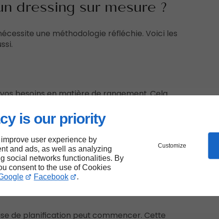
n dressing sur mesure ?
nécessite une méthodologie réfléchie. Voici les
ssi.
 vos besoins en matière de rangement. Cela
cy is our priority
 : vêtements, chaussures, accessoires, etc.
nne : combien de temps passez-vous à choisir vos
 improve user experience by
Customize
nt and ads, as well as analyzing
onible : mesurez l’espace où vous souhaitez
ng social networks functionalities. By
you consent to the use of Cookies
Google
Facebook
.
ion
hase de planification peut commencer. Cette