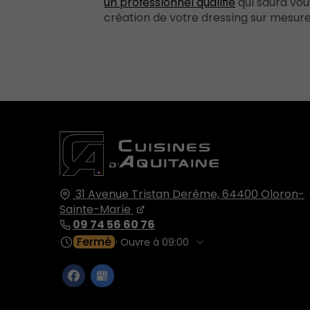
un professionnel qualifié
qui saura vou
création de votre dressing sur mesure
31 Avenue Tristan Derême,
64400
Oloron-
Sainte-Marie
09 74 56 60 76
Fermé
⋅ Ouvre à 09:00