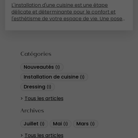
L'installation d'une cuisine est une étape
délicate et déterminante pour le confort et
l'esthétisme de votre espace de vie. Une pose
professionnelle et soignée garantit non
seulement une fonctionnalité optimale, mais
aussi une longévité accrue de votre
aménagement. Cet article vous propose
d'explorer en profondeur les différents aspects
Catégories
de l'installation de cuisines, en mettant l'accent
sur l'importance d'une réalisation par des
Nouveautés
(1)
experts.
Installation de cuisine
(1)
Dressing
(1)
Tous les articles
Archives
Juillet
Mai
Mars
(1)
(1)
(1)
Tous les articles