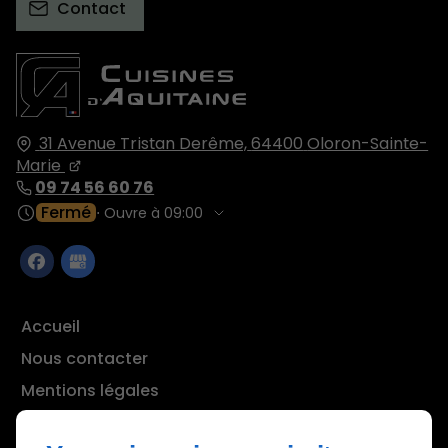
Contact
31 Avenue Tristan Derême,
64400
Oloron-Sainte-
Marie
09 74 56 60 76
Fermé
⋅ Ouvre à 09:00
Accueil
Nous contacter
Mentions légales
Plan du site